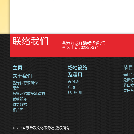
联络我们
香港九龙红磡畅运道9号
查询电话: 2355 7234
主页
场地设施
节目
每月节
及租用
关于我们
免费订
表演场
香港体育馆简介
节目搜
广场
服务
昔日节
场地租用
育婴及餵哺母乳设施
辅助服务
财务数据
相片库
© 2014 康乐及文化事务署 版权所有