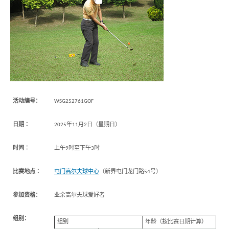
活动编号：
WSG252761GOF
日期︰
2025年11月2日（星期日）
时间︰
上午9时至下午3时
比赛地点︰
屯门高尔夫球中心
（新界屯门龙门路54号）
香
参加资格：
业余高尔夫球爱好者
港
品
牌
组别：
组别
年龄（按比赛日期计算）
形