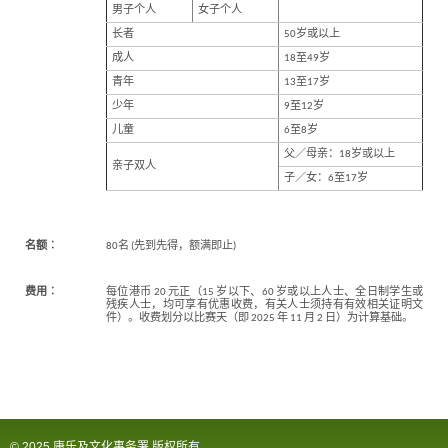
象
男子个人
女子个人
-
长者
50岁或以上
亚
洲
成人
18至49岁
国
青年
13至17岁
际
都
少年
9至12岁
会
儿童
6至8岁
父／母亲：18岁或以上
亲子双人
子／女：6至17岁
名额︰
80名 (先到先得，额满即止)
费用︰
每位港币 20 元正（15 岁以下、60 岁或以上人士、全日制学生或
残疾人士，均可享有优惠收费，有关人士须持有有效相关证明文
件）。收费划分以比赛天（即 2025 年 11 月 2 日）为计算基础。
© 2025 康乐及文化事务署 版权所有