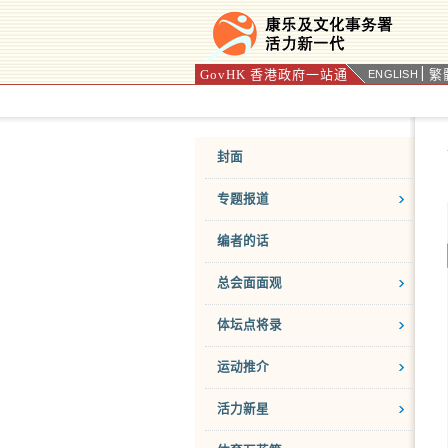
GovHK 香港政府一站通
繁
ENGLISH
按“Tab”进入菜单
封面
专题报道
编者的话
总会面面观
体坛点将录
运动推介
活力新星