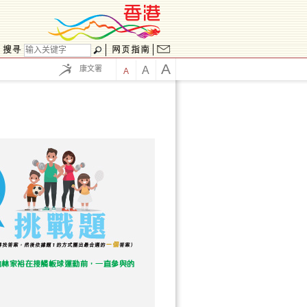
A
康文署
A
A