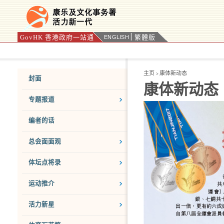
GovHK 香港政府一站通
繁體版
ENGLISH
按“Tab”进入菜单
主页
康体新动态
>
封面
康体新动态
专题报道
编者的话
总会面面观
体坛点将录
运动推介
活力新星