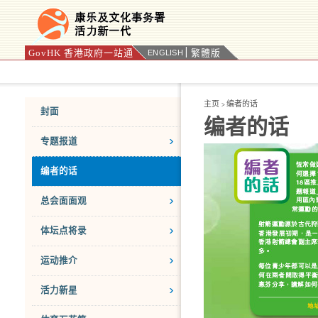
GovHK 香港政府一站通
繁體版
ENGLISH
按“Tab”进入菜单
主页
编者的话
>
封面
编者的话
专题报道
编者的话
总会面面观
体坛点将录
运动推介
活力新星