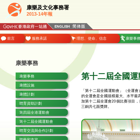
康樂及文化事務署
2013-14年報
前言
服務承諾
理想、使命、信念
康樂事
康樂事務
第十二屆全國運
康樂事務
康體設施
「第十二屆全國運動會」（全運會
康體計劃
的全運會是全國規模最大、水平最高
加第十二屆全運會20個比賽項目
體育資助計劃
三銅共七面獎牌。
第四屆全港運動會
第十二屆全國運動會
體育交流與合作計劃
園藝和市容