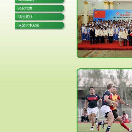
綠化推廣
牌照簽發
康樂大事紀要