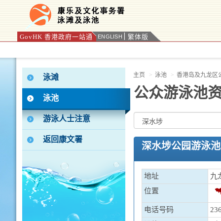
GovHK 香港政府一站通
繁体版
ENGLISH
按“Tab”进入菜单
主页
泳池
香港岛及九龙区
泳滩
公众游泳池
泳池
游泳人士注意
返回康文署
深水埗公园游泳池
地址
九
位置
电话号码
23