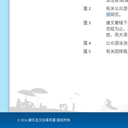
泳池查询(
注 2
有关公众游
报
网页。
注 3
康文署辖下
完结为止，
放，而大清
注 4
公众游泳池
注 5
有关团体租
© 2014 康乐及文化事务署 版权所有