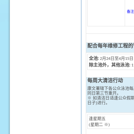
备注
配合每年维修工程的
全池
:
2月24日至
4月15日
除主池外，其他泳池:
1
每周大清洁行动
康文署辖下各公众泳池每
同日第三节重开。
※ 如清洁日适逢公众假
日子)进行。
逢星期五
(星期二 ※)