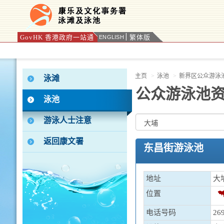
GovHK 香港政府一站通
繁体版
ENGLISH
按“Tab”进入菜单
主页
泳池
新界区公众游泳
泳滩
公众游泳池
泳池
游泳人士注意
返回康文署
东昌街游泳池
地址
大
位置
电话号码
269