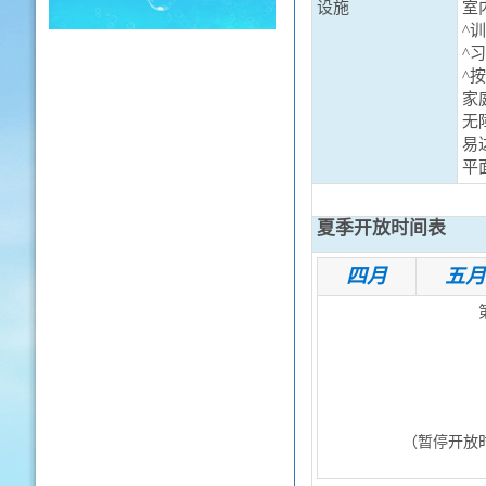
设施
室
^训
^习
^按
家
无
易
平
夏季开放时间表
四月
五月
（暂停开放时