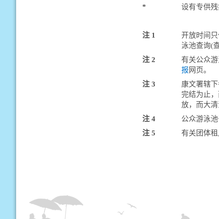
*
设有专供残
注 1
开放时间只
泳池查询(
注 2
有关公众游
报
网页。
注 3
康文署辖下
完结为止，
放，而大清
注 4
公众游泳池
注 5
有关团体租