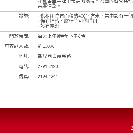
和賓客盡享旺中帶靜的環境。公園內還有其他
美麗倩影。
設施:
- 供租用位置面積約400平方米，當中設有一
- 備有摺枱、膠椅等可供借用
- 設有電源
開放時間:
每天上午8時至下午6時
可容納人數:
約100人
地址:
新界西貢惠民路
電話:
2791 3120
傳真:
2194 4241