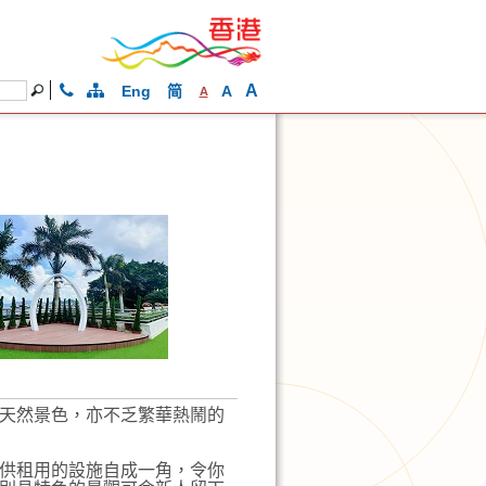
A
Eng
简
A
A
天然景色，亦不乏繁華熱鬧的
供租用的設施自成一角，令你