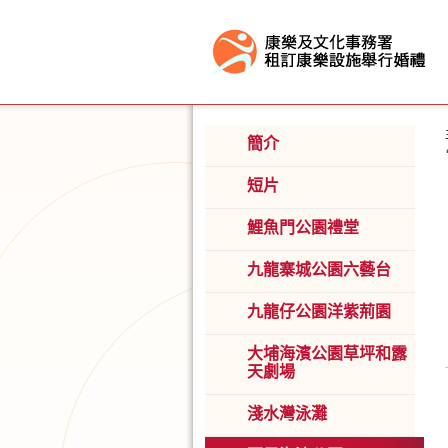
按“Tab”進入菜單
簡介
短片
鯉魚門公園禮堂
九龍寨城公園六藝台
九龍仔公園洋紫荊園
大埔海濱公園草坪和露
天劇場
淺水灣泳灘