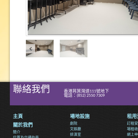
聯絡我們
香港筲箕灣道111號地下
電話：(852) 2550 7309
主頁
場地設施
租用
劇院
訂租安
關於我們
文娛廳
場租收
簡介
排演室
網上申
位置及交通指南