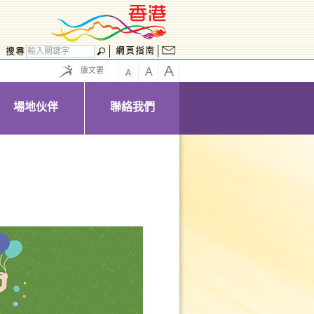
A
康文署
A
A
場地伙伴
聯絡我們