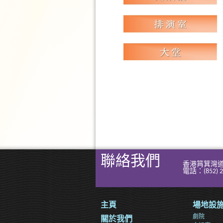
聯絡我們
香港筲箕灣道
電話：(852) 2
主頁
場地設
劇院
關於我們