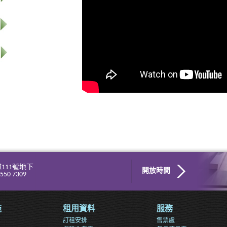
111號地下
開放時間
550 7309
施
租用資料
服務
訂租安排
售票處