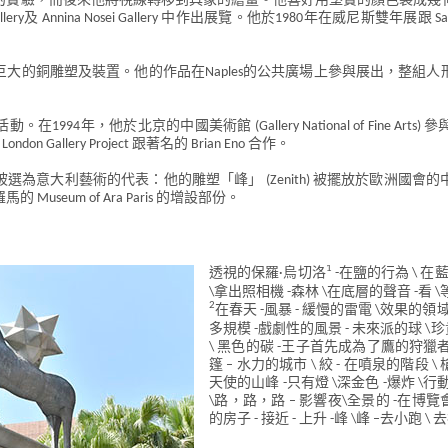
性的實驗，而後來他將視線轉移到具象的繪畫。他喜好用堅實的顏色製成
lery及 Annina Nosei Gallery 中作出展覽。他於1980年在威尼斯雙年展跟 Sandro Chi
於巨大的銅雕塑及裝置。他的作品在Naples的公共廣場上參與展出，整組
1994年，他於北京的中國美術館 (Gallery National of Fine A
on Gallery Project 跟著名的 Brian Eno 合作。
被選為意大利藝術的代表：他的雕塑「峰」 (Zenith) 被擺放於歐洲國會的
seum of Ara Paris 的增設部份。
1
透視的保羅·烏切洛
-在鹽的行為 \ 在
\拿出照相機 -森林 \在底層的聲音 -看 \
2
在春天 -風暴 - 緩慢的雷電 \效果的領域
多規模 -戲劇性的風景 - 未來派的球 \珍
\ 黑色的碳 -王子首先成為了鷹的狩獵者 
篷 – 水力的城市 \ 絞 - 在噴泉的階段 \
天使的山峰 -只有燈 \深金色 -爆炸 \行
\路，路，路 – 影響夜\全景的 -在博覽會 
的房子 - 接近 - 上升 -峰 \峰 –去小跑 \