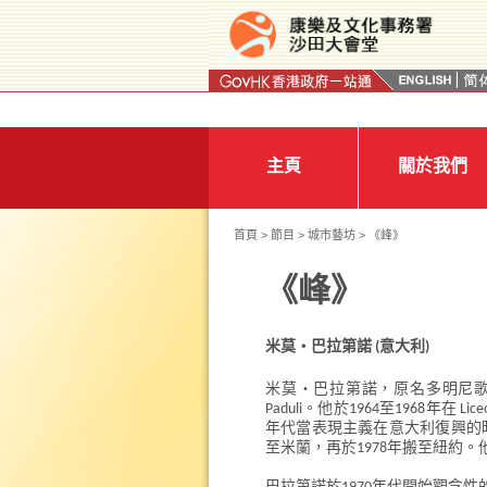
按“Tab”進入菜單
主頁
關於我們
首頁
>
節目
>
城市藝坊
> 《峰》
《峰》
米莫‧巴拉第諾 (意大利)
米莫‧巴拉第諾，原名多明尼歌
Paduli。他於1964至1968年在 Lic
年代當表現主義在意大利復興的時候，
至米蘭，再於1978年搬至紐約。他