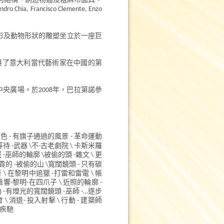
幾何結構、銅造物體及粗麻布面具。
a, Francisco Clemente, Enzo
人形及動物形狀的雕塑坐立於一座巨
rts) 參與了意大利當代藝術家在中國的第
中央廣場。於2008年，巴拉第諾參
藍色 - 有旗子通過的風景 - 革命運動
等待 -武器 \不-古老劇院 \ 卡斯米羅
 -巫師的輪廓 \被偷的頭 -雜文 \ 更
貴的 -被偷的山 \寬闊鏡頭 - 只有碳
\ 在黎明中追獵 -打雷和雷電 \ 帳
 槍響-黎明-在四爪子 \ 近照的輪廓 -
動 -有燈光的寬闊鏡頭 -巫師 -…逐步
\ 消退- 投入射擊 \ 行動 - 建築師
 去疾馳