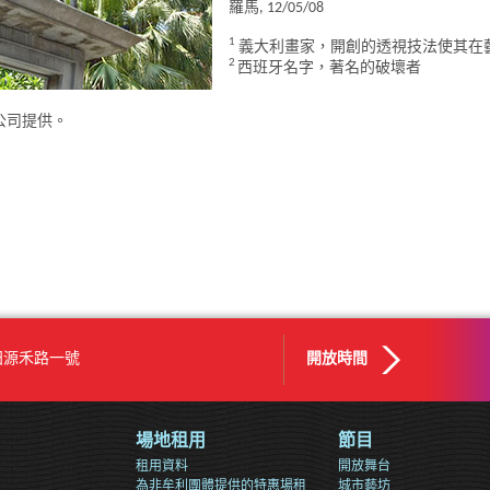
羅馬, 12/05/08
1
義大利畫家，開創的透視技法使其在
2
西班牙名字，著名的破壞者
公司提供。
田源禾路一號
開放時間
場地租用
節目
租用資料
開放舞台
為非牟利團體提供的特惠場租
城市藝坊