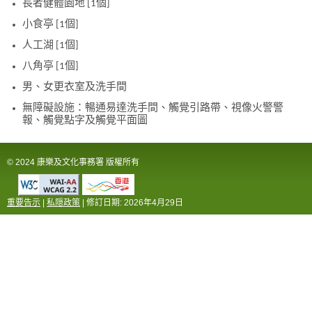
長者健體園地 [1個]
小食亭 [1個]
人工湖 [1個]
八角亭 [1個]
男、女更衣室及洗手間
無障礙設施：暢通易達洗手間、觸覺引路帶、視像火警警
報、觸覺點字及觸覺平面圖
© 2024 康樂及文化事務署 版權所有
重要告示
|
私隠政策
| 修訂日期:
2026年4月29日