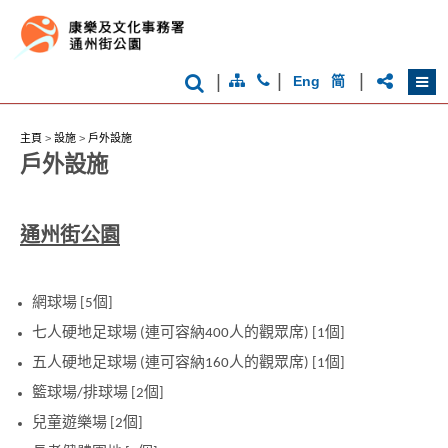
|
|
|
Eng
简
主頁
>
設施
>
戶外設施
香
戶外設施
港
品
牌
形
通州街公園
象
-
亞
洲
國
網球場 [5個]
際
七人硬地足球場 (連可容納400人的觀眾席) [1個]
都
會
五人硬地足球場 (連可容納160人的觀眾席) [1個]
籃球場/排球場 [2個]
兒童遊樂場 [2個]