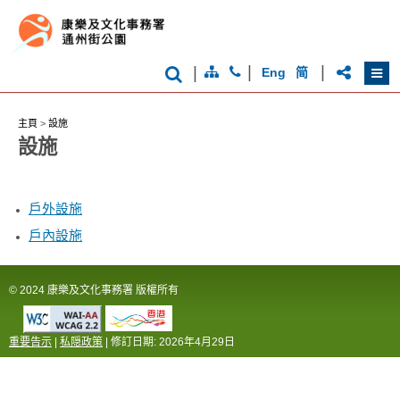
|
|
|
Eng
简
主頁
>
設施
設施
戶外設施
戶內設施
© 2024 康樂及文化事務署 版權所有
重要告示
|
私隠政策
| 修訂日期:
2026年4月29日