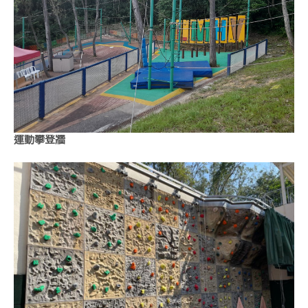
運動攀登牆