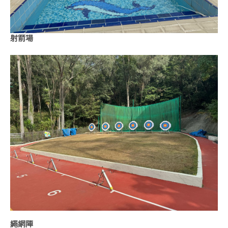
射箭場
繩網陣