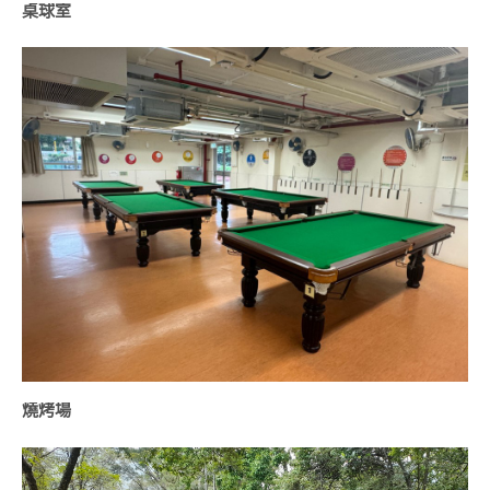
桌球室
燒烤場