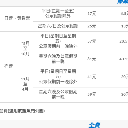
照
平日(星期一至五)
17元
8.5
公眾假期除外
日營、黃昏營
星期六/日及公眾假期
26元
13
平日(星期日至星期
五)
57元
28.
*5月
公眾假期前一晚除外
至
10月
星期六晚及公眾假期
81元
40.
前一晚
宿營
平日(星期日至星期
五)
41元
20
11月
公眾假期前一晚除外
至
4月
星期六晚及公眾假期
59元
30
前一晚
營費
(適用於鯉魚門公園)
全費