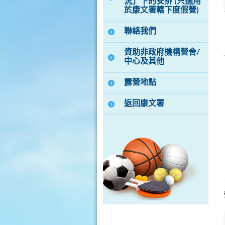
況」下的安排 (只適用
於康文署轄下度假營)
聯絡我們
資助非政府機構營舍/
中心及其他
露營地點
返回康文署