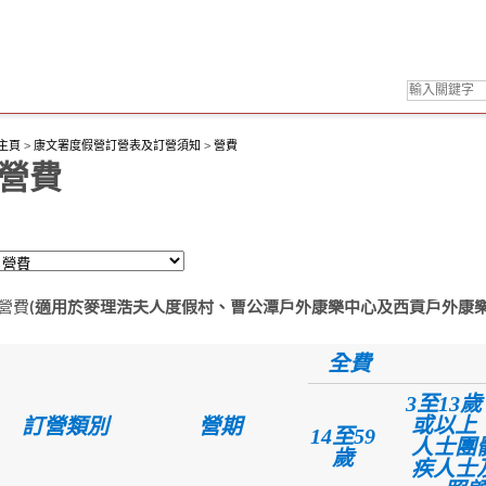
主頁
>
康文署度假營訂營表及訂營須知
>
營費
營費
營費
(適用於麥理浩夫人度假村、曹公潭戶外康樂中心及西貢戶外康樂
全費
3至13歲
或以上
訂營類別
營期
14至59
人士團
歲
疾人士