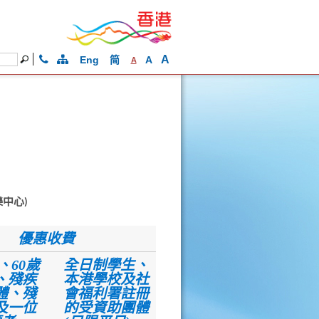
A
Eng
简
A
A
中心)
優惠收費
、60歲
全日制學生、
、殘疾
本港學校及社
體、殘
會福利署註冊
及一位
的受資助團體