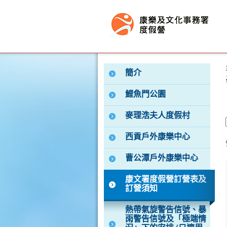
按“Tab”進入菜單
簡介
鯉魚門公園
麥理浩夫人度假村
西貢戶外康樂中心
曹公潭戶外康樂中心
康文署度假營訂營表及
訂營須知
熱帶氣旋警告信號、暴
雨警告信號及「極端情