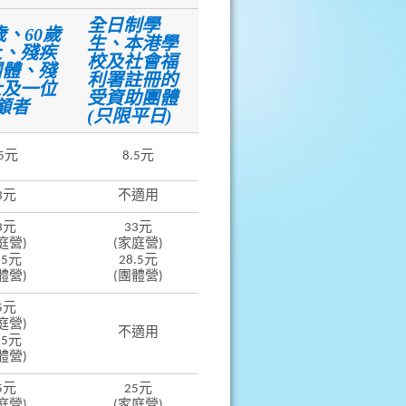
全日制學
歲、60歲
生、本港學
上、殘疾
校及社會福
團體、殘
利署註冊的
士及一位
受資助團體
顧者
(只限平日)
.5元
8.5元
3元
不適用
3元
33元
庭營)
(家庭營)
.5元
28.5元
體營)
(團體營)
5元
庭營)
不適用
.5元
體營)
5元
25元
庭營)
(家庭營)