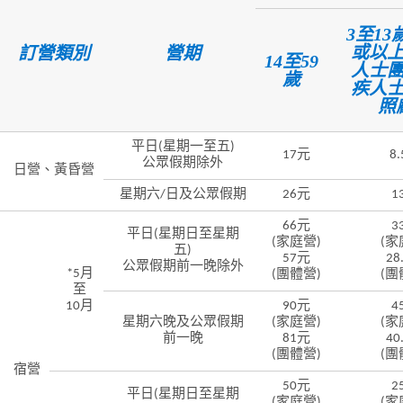
3至13
或以
訂營類別
營期
14至59
人士
歲
疾人
照
平日(星期一至五)
17元
8
公眾假期除外
日營、黃昏營
星期六/日及公眾假期
26元
1
66元
3
平日(星期日至星期
(家庭營)
(家
五)
57元
28
公眾假期前一晚除外
*5月
(團體營)
(團
至
10月
90元
4
星期六晚及公眾假期
(家庭營)
(家
前一晚
81元
40
(團體營)
(團
宿營
50元
2
平日(星期日至星期
(家庭營)
(家