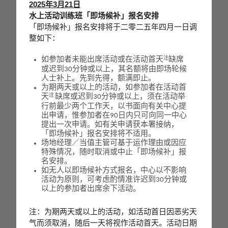
2025年3月21日
水上活动训练班「即场候补」报名安排
「即场候补」报名安排将于二零二五年四月一日调
整如下：
注
如参加者未能出席活动或在活动首天
缺席
或迟到30分钟或以上，其名额将由即场轮候
人士补上。先到先得，额满即止。
为期两天或以上的活动，如参加者在活动首
注
天
缺席或迟到30分钟或以上，须在活动举
行前最少两个工作天，以书面向有关中心提
出申请，惟参加者在90日内只可向同一中心
提出一次申请。如有关申请获本署接纳，
「即场候补」报名安排将不适用。
场地经理／当值主管可基于运作理由或因应
特殊情况，随时取消或中止「即场候补」报
名安排。
如无人以即场候补方式报名，中心以不影响
活动为原则，可考虑酌情准许迟到30分钟或
以上的参加者出席余下活动。
注：为期两天或以上的活动，如活动首日因恶劣天
气而须取消，随后一天将视作活动首天。活动日期