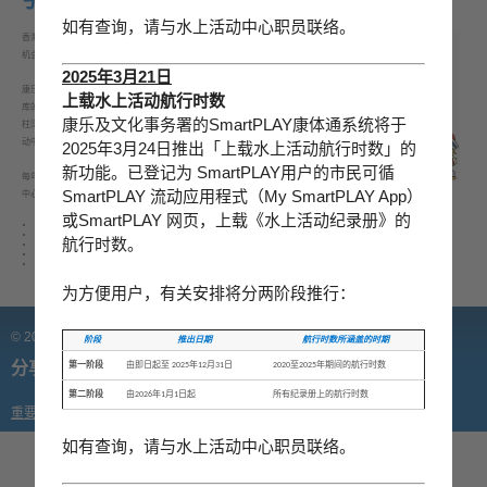
引言
如有查询，请与水上活动中心职员联络。
香港四面环海，为水上活动提供了一个乐趣无穷的园地。为了让全港市民有更多
机会享受水上活动带来的乐趣，透过参与各项训练课程来改进技巧。
2025年3月21日
康乐及文化事务署在新界及香港设有五个水上活动中心，分别是毗邻西贡万宜水
上载水上活动航行时数
库的创兴水上活动中心、位于赤柱正滩泳滩旁的赤柱正滩水上活动中心、面向赤
康乐及文化事务署的SmartPLAY康体通系统将于
柱湾的圣士提反湾水上活动中心、座落于大埔船湾淡水湖主坝侧的大美督水上活
动中心，以及西贡黄石码头旁的赛马会黄石水上活动中心。
2025年3月24日推出「上载水上活动航行时数」的
新功能。已登记为 SmartPLAY用户的市民可循
每年，数以万计的市民使用中心为他们提供的水上活动设施及参加训练课程。各
SmartPLAY 流动应用程式（My SmartPLAY App）
中心开放时间为上午八时三十分至下午五时。
或SmartPLAY 网页，上载《水上活动纪录册》的
创兴水上活动中心
赤柱正滩水上活动中心
航行时数。
圣士提反湾水上活动中心
大美督水上活动中心
赛马会黄石水上活动中心
为方便用户，有关安排将分两阶段推行：
© 2024 康乐及文化事务署 版权所有
阶段
推出日期
航行时数所涵盖的时期
分享
第一阶段
由即日起至 2025年12月31日
2020至2025年期间的航行时数
第二阶段
由2026年1月1日起
所有纪录册上的航行时数
重要告示
|
私隐政策
|
修订日期: 2024年9月23日
如有查询，请与水上活动中心职员联络。