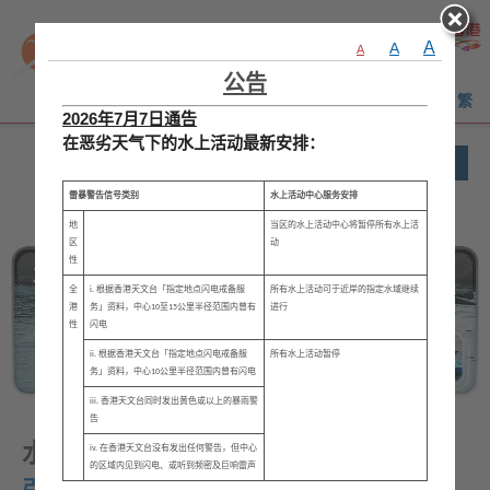
A
A
A
公告
Eng
繁
2026年7月7日通告
在恶劣天气下的水上活动最新安排：
雷暴警告信号类别
水上活动中心服务安排
地
当区的水上活动中心将暂停所有水上活
区
动
性
全
i. 根据香港天文台「指定地点闪电戒备服
所有水上活动可于近岸的指定水域继续
港
务」资料，中心10至15公里半径范围内曾有
进行
性
闪电
ii. 根据香港天文台「指定地点闪电戒备服
所有水上活动暂停
务」资料，中心10公里半径范围内曾有闪电
iii. 香港天文台同时发出黄色或以上的暴雨警
告
水上活动中心
iv. 在香港天文台没有发出任何警告，但中心
的区域内见到闪电、或听到频密及巨响雷声