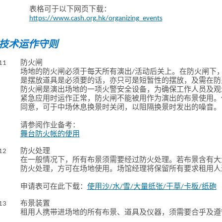
表格可于以下网页下载：
https://www.cash.org.hk/organizing_events
技术运作守则
11
防火闸
场地的防火闸必须于每天所有演出/活动后关上。在防火闸下
是摆放道具是必须要的话，亦只可是短暂性的摆放，及需在防
防火闸是演出场地的一项火警安全设备，为确保工作人员及观
紧急应用时运作正常，防火闸不能被用作为演出的布景使用。
同意，可于中场休息换景时关闭，以阻隔换景时发出的噪音。
请参阅作业备考：
舞台防火帐的使用
12
防火处理
在一般情况下，所有布景须需要经过防火处理。若布景含有大
防火处理，方可在场地使用。场馆经理将保留所有要求租用人
申请表可在此下载：
使用沙/水/雪/大量纸张/干草/卡板/纸砲
13
布景装置
租用人携带进场地的所有布景、道具及仪器，须需要合乎及遵