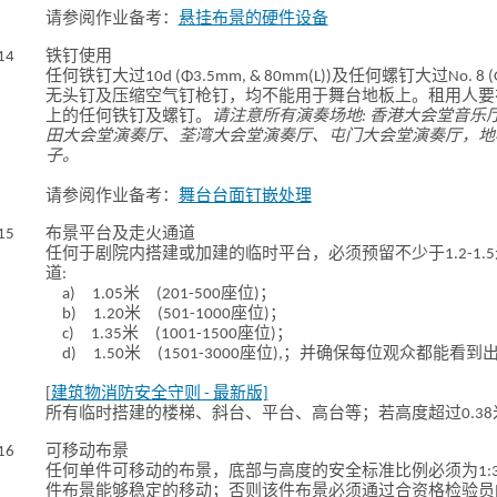
请参阅作业备考：
悬挂布景的硬件设备
14
铁钉使用
任何铁钉大过10d (Φ3.5mm, & 80mm(L))及任何螺钉大过No. 8 (
无头钉及压缩空气钉枪钉，均不能用于舞台地板上。租用人要
上的任何铁钉及螺钉。
请注意所有演奏场地: 香港大会堂音乐
田大会堂演奏厅、荃湾大会堂演奏厅、屯门大会堂演奏厅，地
子。
请参阅作业备考：
舞台台面钉嵌处理
15
布景平台及走火通道
任何于剧院内搭建或加建的临时平台，必须预留不少于1.2-1.
道:
a) 1.05米 (201-500座位)；
b) 1.20米 (501-1000座位)；
c) 1.35米 (1001-1500座位)；
d) 1.50米 (1501-3000座位),；并确保每位观众都能看
[
建筑物消防安全守则 - 最新版]
所有临时搭建的楼梯、斜台、平台、高台等；若高度超过0.3
16
可移动布景
任何单件可移动的布景，底部与高度的安全标准比例必须为1:
件布景能够稳定的移动；否则该件布景必须通过合资格检验员