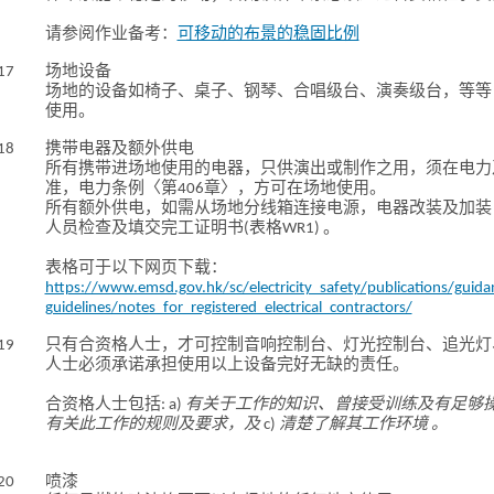
请参阅作业备考：
可移动的布景的稳固比例
17
场地设备
场地的设备如椅子、桌子、钢琴、合唱级台、演奏级台，等等
使用。
18
携带电器及额外供电
所有携带进场地使用的电器，只供演出或制作之用，须在电力
准，电力条例〈第406章〉，方可在场地使用。
所有额外供电，如需从场地分线箱连接电源，电器改装及加装
人员检查及填交完工证明书(表格WR1) 。
表格可于以下网页下载：
https://www.emsd.gov.hk/sc/electricity_safety/publications/guid
guidelines/notes_for_registered_electrical_contractors/
19
只有合资格人士，才可控制音响控制台、灯光控制台、追光灯
人士必须承诺承担使用以上设备完好无缺的责任。
合资格人士包括: a)
有关于工作的知识、曾接受训练及有足够
有关此工作的规则及要求，及
c)
清楚了解其工作环境 。
20
喷漆