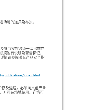
进场地的道具及布景。
材及细节安排必须于演出前向
必须附有说明及警告标记，
；详情请参阅激光产品安全指
ty/publications/index.html
贮存及运送，必须向文创产业
，方可在场地使用。详情可