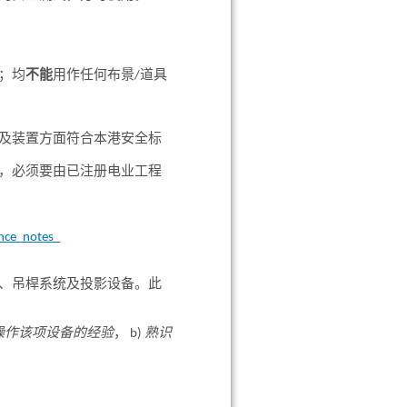
；均
不能
用作任何布景/道具
及装置方面符合本港安全标
，必须要由已注册电业工程
ance_notes_
、吊桿系统及投影设备。此
操作该项设备的经验
， b)
熟识