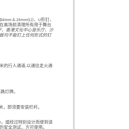
Φ4mm & 26mm(L))、U形钉、
在离场前清理所有用于舞台
厅、香港文化中心音乐厅、沙
板均不能钉上任何形式的钉
5米的行人通道,以通往走火通
到出路灯牌。
8米，即须要安装栏杆。
3，或经过特别设计而使到该
的安全测试，方可使用。