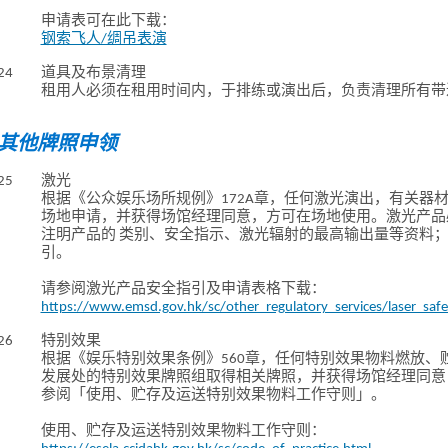
申请表可在此下载：
钢索飞人/绸吊表演
24
道具及布景清理
租用人必须在租用时间内，于排练或演出后，负责清理所有带
其他牌照申领
25
激光
根据《公众娱乐场所规例》172A章，任何激光演出，有关器
场地申请，并获得场馆经理同意，方可在场地使用。激光产品
注明产品的 类别、安全指示、激光辐射的最高输出量等资料
引。
请参阅激光产品安全指引及申请表格下载：
https://www.emsd.gov.hk/sc/other_regulatory_services/laser_safe
26
特别效果
根据《娱乐特别效果条例》560章，任何特别效果物料燃放、
发展处的特别效果牌照组取得相关牌照，并获得场馆经理同意
参阅「使用、贮存及运送特别效果物料工作守则」。
使用、贮存及运送特别效果物料工作守则：