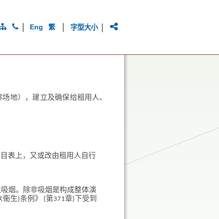
|
|
|
Eng
繁
字型大小
称场地），建立及确保给租用人、
节目表上，又或改由租用人自行
准吸烟。除非吸烟是构成整体演
)条例》 (第371章)下受到