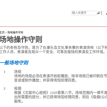
主页
>
场地操作守则
场地操作守则
以下的条例及守则，是为了在康乐及文化事务署的表演场地（以下
工作人员、表演者及观众一个安全、可靠及愉快的表演及工作环境。
一般场地守则
1
场规
场地的场规必须在表演开始前播放。除非场规已被印刷在
宣读或制作播放；并获得场馆经理同意。
2
吸烟
根据《文娱中心规例》132F章第八节，场地范围内一律不
出所需要的部分，并已获得场馆经理同意，则在《吸烟(公众衞生
豁免。