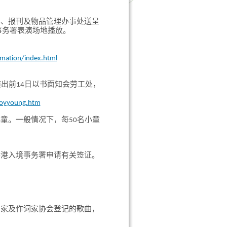
影、报刊及物品管理办事处送呈
事务署表演场地播放。
rmation/index.html
出前14日以书面知会劳工处，
loyyoung.htm
童。一般情况下，每50名小童
香港入境事务署申请有关签证。
曲家及作词家协会登记的歌曲，