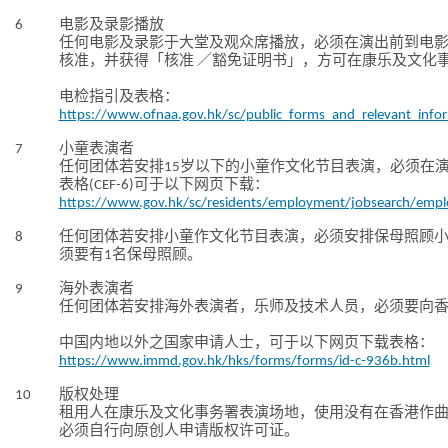
6
电影及录影播放
任何电影及录影于大堂及观众席播放，必须在演出前到电
核准，并获得「核准 ／豁免证明书」，方可在康乐及文化
电检指引及表格：
https://www.ofnaa.gov.hk/sc/public_forms_and_relevant_info
7
小童表演者
任何团体若安排15岁以下的小童作文化节目表演，必须在演
表格(CEF-6)可于以下网页下载：
https://www.gov.hk/sc/residents/employment/jobsearch/emp
8
任何团体若安排小童作文化节目表演，必须安排保母照顾小
须要有1名保母照顾。
9
海外表演者
任何团体若安排海外表演者，乐师及技术人员，必须要向
中国内地以外之国家申请人士，可于以下网页下载表格：
https://www.immd.gov.hk/hks/forms/forms/id-c-936b.html
10
版权处理
租用人在康乐及文化事务署表演场地，使用没有在香港作
必须自行向原创人申请版权许可证。