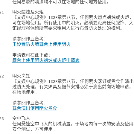
任何易燃的喷漆均不可以在场地的任何地方使用。
21
明火蜡烛及火炬
《文娱中心规例》132F章第八节，任何明火燃点蜡烛或火炬
可在场地使用。所有使用中的明火，必须要距离任何服饰、大
馆经理将保留所有要求租用人进行布景防火处理的权利。
请参阅作业备考：
于设置防火墙舞台上使用明火
申请表可在此下载：
舞台上使用明火蜡烛或火炬申请表
22
明火烹饪
《文娱中心规例》132F章第八节，任何明火烹饪或煮食作演
过防火处理，有关炉具及细节安排必须于演出前向场地申请，
在场地使用。
请参阅作业备考：
舞台演出使用明火煮食
23
空中飞人
任何悬挂空中飞人的机械装置，于场地内每一次的安装及使用
安全测试，方可使用。