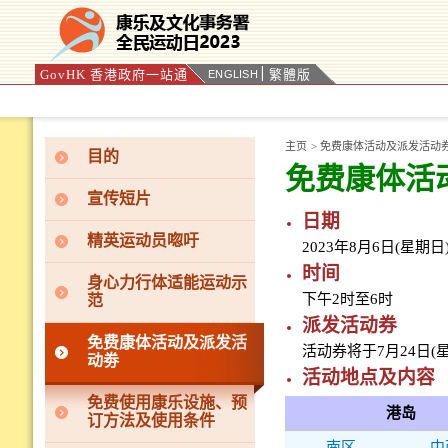
GovHK 香港政府一站通
繁體版
ENGLISH
按“Tab”进入菜单
主页
>
免费康体活动及派发活动
目的
免费康体活
宣传短片
日期
精英运动员唿吁
2023年8月6日(星期日
时间
身心力行体适能运动示
下午2时至6时
范
派发活动券
免费康体活动及派发活
活动券将于7月24日
动劵
活动地点及内容
免费使用康乐设施、预
港岛
订方法及使用条件
南区
中