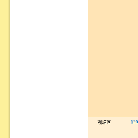
观塘区
鲤