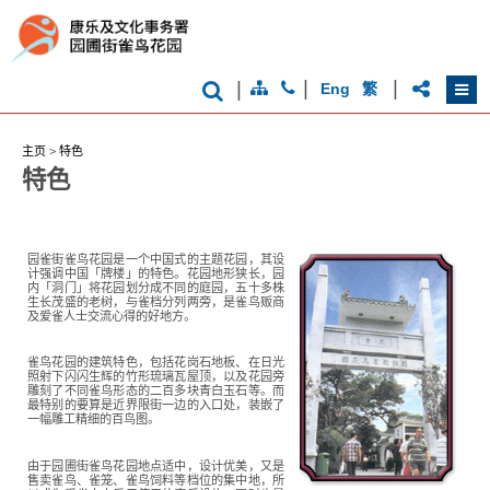
|
|
|
Eng
繁
香
港
主页
>
特色
品
牌
特色
形
象
-
亚
洲
园雀街雀鸟花园是一个中国式的主题花园，其设
计强调中国「牌楼」的特色。花园地形狭长，园
国
内「洞门」将花园划分成不同的庭园，五十多株
际
生长茂盛的老树，与雀档分列两旁，是雀鸟贩商
都
及爱雀人士交流心得的好地方。
会
雀鸟花园的建筑特色，包括花岗石地板、在日光
照射下闪闪生辉的竹形琉璃瓦屋顶，以及花园旁
雕刻了不同雀鸟形态的二百多块青白玉石等。而
最特别的要算是近界限街一边的入口处，装嵌了
一幅雕工精细的百鸟图。
由于园圃街雀鸟花园地点适中，设计优美，又是
售卖雀鸟、雀笼、雀鸟饲料等档位的集中地，所