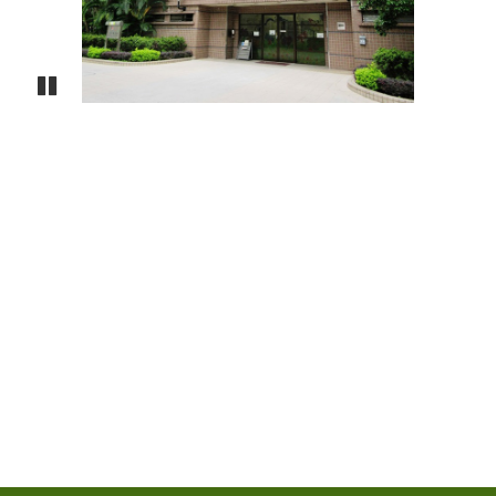
形
Previous
Next
象
-
亚
洲
国
Pause
际
都
会