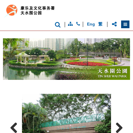
|
|
|
Eng
繁
香
港
品
牌