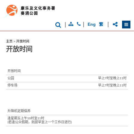
牌
形
象
-
亚
|
|
|
Eng
繁
洲
国
际
都
主页
>
开放时间
会
开放时间
开放时间
公园
早上7时至晚上11时
停车场
早上7时至晚上11时
升降机定期保养
逢星期五上午10时至11时
(若逢公众假期，则提早至上一个工作日进行)