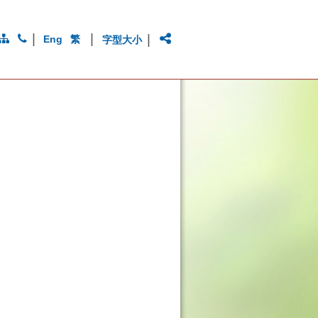
|
|
|
Eng
繁
字型大小