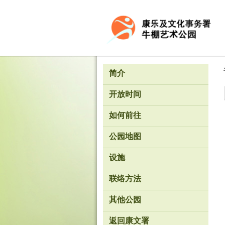
按“Tab”进入菜单
简介
开放时间
如何前往
香
公园地图
港
品
设施
牌
形
象
联络方法
-
亚
洲
其他公园
国
际
返回康文署
都