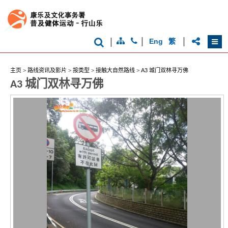
|
|
|
Eng
繁
主页
>
路线资讯及影片
>
按类型
>
接触大自然路线
>
A3 城门双林寻万佛
A3 城门双林寻万佛