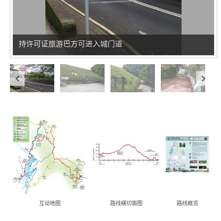
持许可证旅游巴方可进入城门道
香
港
品
牌
形
象
-
亚
洲
互动地图
路线横切面图
路线概览
国
际