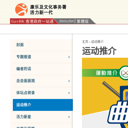
GovHK 香港政府一站通
繁體版
ENGLISH
按“Tab”进入菜单
主页
运动推介
>
封面
运动推介
专题报道
编者的话
总会面面观
体坛点将录
运动推介
活力新星