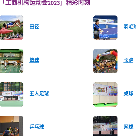
「工商机构运动会2023」精彩时刻
田径
羽毛
篮球
长跑
五人足球
桌球
乒乓球
网球