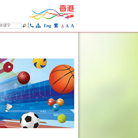
A
Eng
繁
A
A