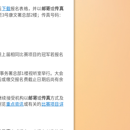
后
报名表格，并以
邮寄
或
传真
下载
至3号康文署总部2楼；传真号码：
但上届相同比赛项目的冠军若报名
化事务署总部1楼视听室举行。大会
后或缴交报名费截止日期后尚有余
继续接受机构以
邮寄
或
传真
方式及
浏览
或有关的
重点资讯
比赛项目详