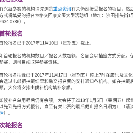
报名办法
有兴趣参赛的机构请先浏览
有关仍然接受报名的项目，然
重点资讯
方式将填妥的报名表格交回康文署大型活动组（地址：沙田排头街1
2634 0786）。
首轮报名
首轮报名已于2017年11月10日（星期五）截止。
如首轮报名的机构数目／报名人数超额，名额会以抽籤方式分配。
参赛，则可自动取得参赛资格。
首轮报名抽籤已于2017年11月17日（星期五）晚上7时在康乐及文
会透过电邮把抽籤结果和缴交报名费的安排通知各机构。如在抽籤
额，大会将安排由候补机构填补余额。
如候补名单用尽后仍有余额，大会将于2018年1月5日（星期五）起
以先到先得方式报名，直至有关比赛的最后截止报名日期为止（请
）。
情
次轮报名