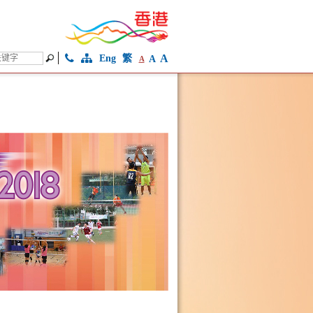
A
Eng
繁
A
A