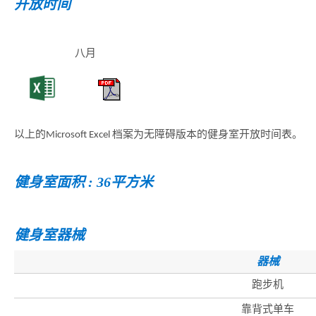
开放时间
八月
以上的Microsoft Excel 档案为无障碍版本的健身室开放时间表。
健身室面积 : 36平方米
香
港
健身室器械
品
牌
器械
形
象
-
跑步机
亚
洲
靠背式单车