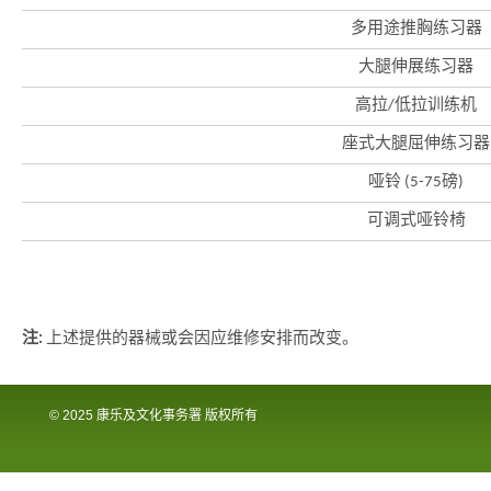
国
际
多用途推胸练习器
都
会
大腿伸展练习器
高拉/低拉训练机
座式大腿屈伸练习器
哑铃 (5-75磅)
可调式哑铃椅
注:
上述提供的器械或会因应维修安排而改变。
© 2025 康乐及文化事务署 版权所有