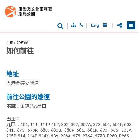
|
|
|
Eng
简
香
港
主頁
>
如何前往
品
如何前往
牌
形
象
-
亞
地址
洲
國
香港金鐘夏慤道
際
都
前往公園的途徑
會
港鐵：
金鐘站A出口
巴士：
九巴：101, 111, 111P, 182, 302, 307, 307A, 373, 601, 601P, 603,
641, 673, 673P, 680, 680B, 680P, 681, 681P, 690, 905, 905A,
905P, 914, 914P, 914X, 936, 936A, 978, 978A, 978B, P960, P968