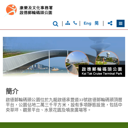
象
-
亞
洲
|
|
|
國
Eng
简
際
都
會
簡介
啟德郵輪碼頭公園位於九龍啟德承豐道33號啟德郵輪碼頭頂層
平台，公園佔地二萬三千平方米，設有多項靜態設施，包括中
央草坪、觀景平台、水景花園及噴泉廣場等。