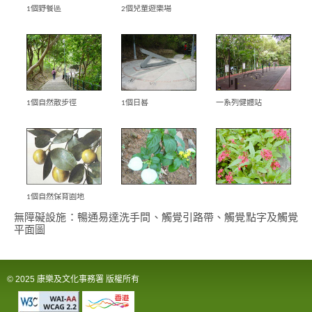
洲
1個野餐區
2個兒童遊樂場
國
際
都
會
1個自然散步徑
1個日晷
一系列健體站
1個自然保育園地
無障礙設施：暢通易達洗手間、觸覺引路帶、觸覺點字及觸覺
平面圖
© 2025 康樂及文化事務署 版權所有