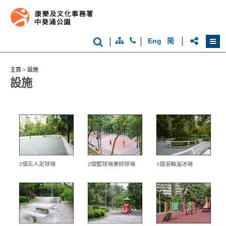
|
|
|
Eng
简
主頁
>
設施
設施
香
2個五人足球場
2個籃球場兼排球場
1個滾軸溜冰場
港
品
牌
形
象
-
亞