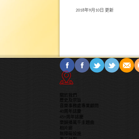
2018年9月10日 更新
聯絡我們
關於我們
歷史及宗旨
音樂事務處專業顧問
40周年誌慶
45+周年誌慶
樂韻播萬千主題曲
相片廊
無障礙設施