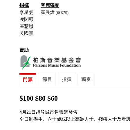
指揮
客席獨奏
李星雲
霍展煒
(薩克管)
凌閣顯
區慧思
吳國熹
贊助
節目
指揮
獨奏
門票
$100 $80 $60
4月21日
起於城市售票網發售
全日制學生、六十歲或以上高齡人士、殘疾人士及看