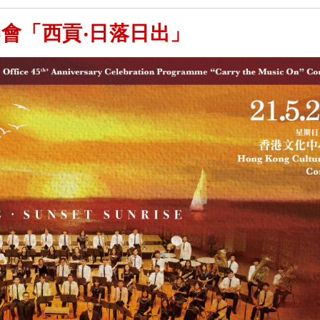
樂會「西貢‧日落日出」