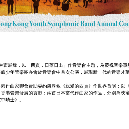
05/2026 - 07/2027
09/2026 - 12/2026
2026-27音樂創演 MO x e-樂團 (6月
音樂展覽 – 古琴篇
11日截止報名)
生霍展煒，以「西貢．日落日出」作音樂會主題，為慶祝音樂事
務處少年管樂團亦會於音樂會中首次公演，展現新一代的音樂才
香港作曲家聯會贊助委約盧厚敏《親愛的西貢》作世界首演；以
對香港管樂發展的貢獻；兩首日本當代作曲家的作品，分別為映
空中騎士》。