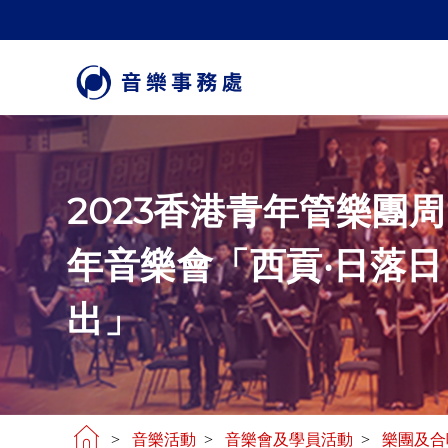
2023香港青年管樂團周
年音樂會「西貢‧日落日
出」
>
音樂活動
>
音樂會及學員活動
>
樂團及合