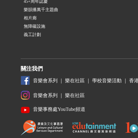
45+周年誌慶
樂韻播萬千主題曲
相片廊
無障礙設施
義工計劃
關注我們
音樂會系列
｜
樂在社區
｜
學校音樂活動
｜
香
音樂會系列
｜
樂在社區
音樂事務處YouTube頻道