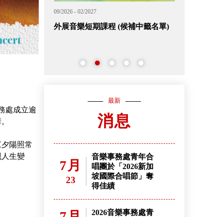
09/2026 - 02/2027
11/2026 - 12/202
外展音樂短期課程 (候補中籤名單)
2026香港
名
最新
務處成立逾
消息
華。
《夕陽照常
襯人生變
音樂事務處青年合
7月
唱團於「2026新加
坡國際合唱節」奪
23
得佳績
2026音樂事務處青
7月