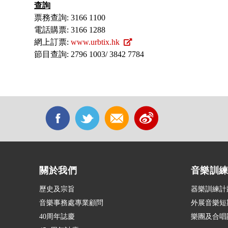
查詢
票務查詢: 3166 1100
電話購票: 3166 1288
網上訂票:
www.urbtix.hk
節目查詢: 2796 1003/ 3842 7784
關於我們
音樂訓
歷史及宗旨
器樂訓練計
音樂事務處專業顧問
外展音樂短
40周年誌慶
樂團及合唱