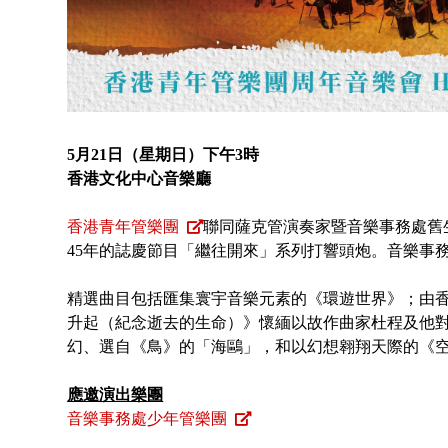
5月21日（星期日）下午3時
香港文化中心音樂廳
香港青年管樂團
聯同薩克管演奏家暨音樂事務處舊
45年的誌慶節目「繼往開來」系列打響頭炮。音樂事
精選曲目包括匯集寰宇音樂元素的《環遊世界》；由
升起（紀念逝去的生命）》懷緬以故作曲家杜程及他
幻、選自《鳥》的「海鷗」，和以幻想翱翔天際的《
應邀演出樂團
音樂事務處少年管樂團