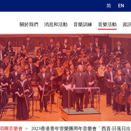
简
EN
關於我們
消息和活動
音樂訓練
音樂活動
資
唱團音樂會
> 2023香港青年管樂團周年音樂會「西貢‧日落日