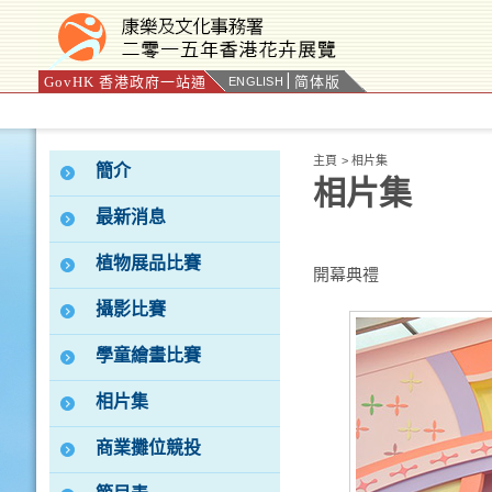
GovHK 香港政府一站通
简体版
ENGLISH
按“Tab”進入菜單
主頁
>
相片集
簡介
相片集
最新消息
植物展品比賽
開幕典禮
攝影比賽
學童繪畫比賽
相片集
商業攤位競投