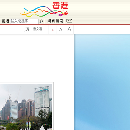
A
康文署
A
A