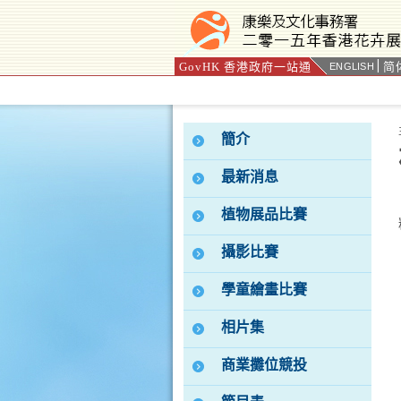
GovHK 香港政府一站通
简
ENGLISH
按“Tab”進入菜單
簡介
最新消息
植物展品比賽
攝影比賽
學童繪畫比賽
相片集
商業攤位競投