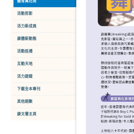
體育萬花筒
活動剪影
活力新成員
康體新動態
活動巡禮
互動天地
活力遊蹤
下載全本專刊
其他期數
康文署主頁