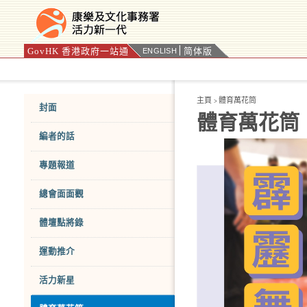
GovHK 香港政府一站通
简体版
ENGLISH
按“Tab”進入菜單
主頁
體育萬花筒
>
封面
體育萬花筒
編者的話
專題報道
總會面面觀
體壇點將錄
運動推介
活力新星