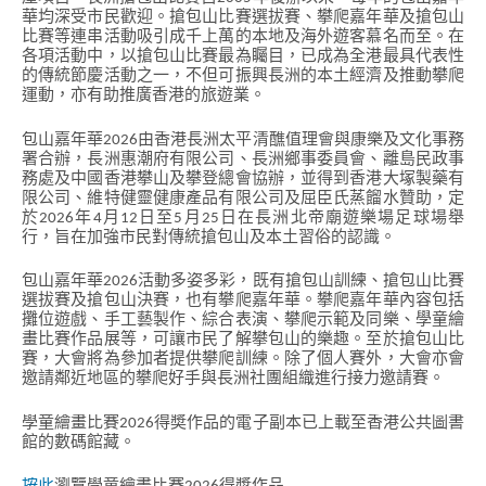
華均深受市民歡迎。搶包山比賽選拔賽、攀爬嘉年華及搶包山
比賽等連串活動吸引成千上萬的本地及海外遊客慕名而至。在
各項活動中，以搶包山比賽最為矚目，已成為全港最具代表性
的傳統節慶活動之一，不但可振興長洲的本土經濟及推動攀爬
運動，亦有助推廣香港的旅遊業。
包山嘉年華2026由香港長洲太平清醮值理會與康樂及文化事務
署合辦，長洲惠潮府有限公司、長洲鄉事委員會、離島民政事
務處及中國香港攀山及攀登總會協辦，並得到香港大塚製藥有
限公司、維特健靈健康產品有限公司及屈臣氏蒸餾水贊助，定
於2026年4月12日至5月25日在長洲北帝廟遊樂場足球場舉
行，旨在加強市民對傳統搶包山及本土習俗的認識。
包山嘉年華2026活動多姿多彩，既有搶包山訓練、搶包山比賽
選拔賽及搶包山決賽，也有攀爬嘉年華。攀爬嘉年華內容包括
攤位遊戲、手工藝製作、綜合表演、攀爬示範及同樂、學童繪
畫比賽作品展等，可讓市民了解攀包山的樂趣。至於搶包山比
賽，大會將為參加者提供攀爬訓練。除了個人賽外，大會亦會
邀請鄰近地區的攀爬好手與長洲社團組織進行接力邀請賽。
學童繪畫比賽2026得奬作品的電子副本已上載至香港公共圖書
館的數碼館藏。