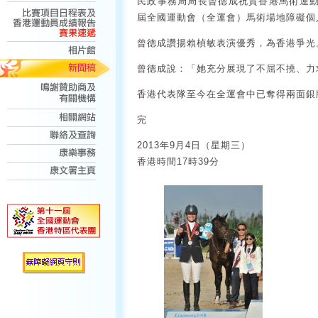
民政事務局局長曾德成祝賀香港馬術運
屆全國運動會（全運會）馬術場地障礙個
曾德成讚揚賴楨敏表演優秀，為香港爭光
曾德成說：「她充分展現了不屈不撓、力
香港代表隊至今在全運會中已奪得兩面銀
完
2013年9月4日（星期三）
香港時間17時39分