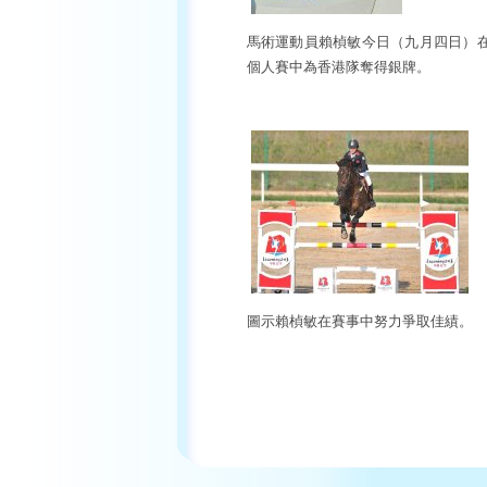
馬術運動員賴楨敏今日（九月四日）
個人賽中為香港隊奪得銀牌。
圖示賴楨敏在賽事中努力爭取佳績。