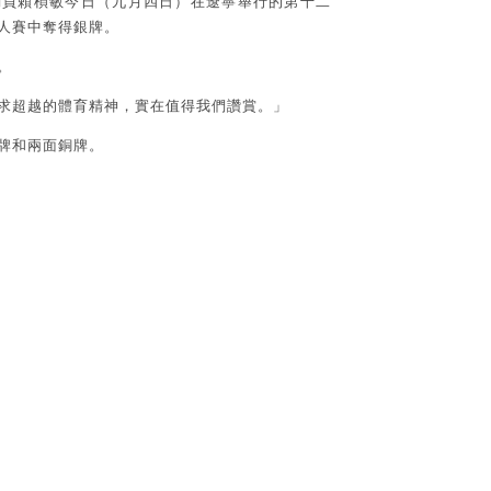
動員賴楨敏今日（九月四日）在遼寧舉行的第十二
人賽中奪得銀牌。
。
求超越的體育精神，實在值得我們讚賞。」
牌和兩面銅牌。