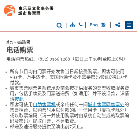
品
牌
形
象
-
|
|
|
Eng
繁
亚
洲
国
际
首页
>
电话购票
都
会
电话购票
电话购票热线：(852) 3166 1288（每日上午10时至晚上8时）
所有节目均由门票开始发售当日起接受购票，顾客可使用
Visa卡、万事达卡、美国运通卡及不需要密码验证的银联卡
付款。
城市售票网票务系统承办商会按提供服务的类型收取服务费
用，包括手续费及门票送递费（如适用）并不设退款，详情
请
按此
。
顾客可使用
自助售票机
或亲临任何一间
城市售票网售票处
的
售票柜台，以购票时用以付款的同一信用卡（虚拟卡除外）
或以取票编码（请一并使用购票时由系统自动生成的取票编
码及密码）提取门票，不另收费。
邮递及速递服务提供至演出前7天止。