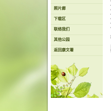
香
照片廊
港
品
下载区
牌
形
象
联络我们
-
亚
洲
其他公园
国
际
返回康文署
都
会