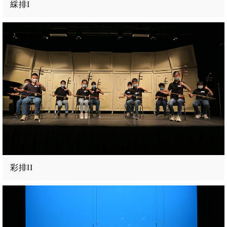
綵排I
彩排II