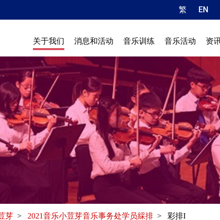
繁
EN
关于我们
消息和活动
音乐训练
音乐活动
资
荳芽
>
2021音乐小荳芽音乐事务处学员綵排
> 彩排I