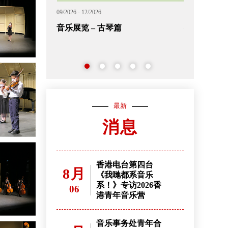
09/2026 - 02/2027
11/2026 - 12/202
外展音乐短期课程 (候补中签名单)
2026香港
名
最新
消息
香港电台第四台
8月
《我哋都系音乐
系！》专访2026香
06
港青年音乐营
音乐事务处青年合