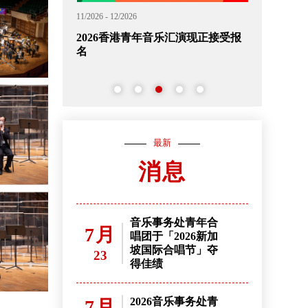
11/2026 - 12/2026
07/2026 - 08/202
(候补中签名单)
2026香港青年音乐汇演现正接受报
2026/27
名
1)招生 (已
名) - 只
最新
消息
音乐事务处青年合
7月
唱团于「2026新加
坡国际合唱节」夺
23
得佳绩
2026音乐事务处青
7月