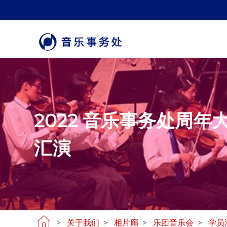
2022 音乐事务处周年
汇演
>
关于我们
>
相片廊
>
乐团音乐会
>
学员