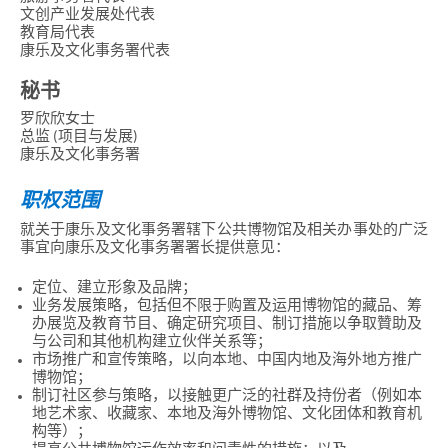
香
文创产业发展处代表
港
教育局代表
品
康乐及文化事务署代表
牌
形
象
秘书
-
亚
罗欣欣女士
洲
总监 (项目与发展)
国
康乐及文化事务署
际
都
职权范围
会
就关于康乐及文化事务署辖下公共博物馆及相关办事处的广泛
事宜向康乐及文化事务署署长提供意见：
定位、建立形象及品牌；
业务发展策略，包括但不限于购置及运用博物馆的藏品、筹
办展览及教育节目、确定研究项目、制订措施以争取贊助及
与公司和其他机构建立伙伴关系等；
市场推广和宣传策略，以向本地、中国内地及海外地方推广
博物馆；
制订社区参与策略，以接触更广泛的社群及持份者（例如本
地艺术家、收藏家、本地及海外博物馆、文化团体和教育机
构等）；