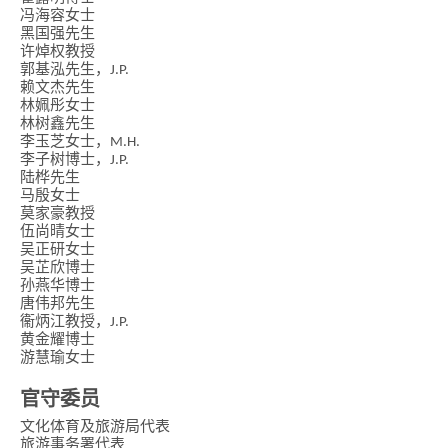
冯海容女士
黑国强先生
许焯权教授
郭基泓先生，J.P.
赖文杰先生
林姵彤女士
林树鑫先生
李玉芝女士，M.H.
李子树博士，J.P.
陆桦先生
马殷女士
莫家豪教授
伍尚晴女士
吴正研女士
吴芷欣博士
孙燕华博士
唐伟邦先生
衞炳江教授，J.P.
黄金耀博士
游慧瑜女士
官守委员
文化体育及旅游局代表
旅游事务署代表