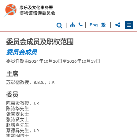
|
|
|
Eng
繁
委员会成员及职权范围
委员会成员
委员任期由2024年10月20日至2026年10月19日
主席
苏彰德教授，B.B.S.，J.P.
委员
陈嘉贤教授，J.P.
陈诗华先生
张宝雯女士
张诗贤女士
赵增熹先生
蔡德昇先生，J.P.
霍露明博士