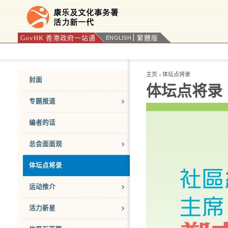
GovHK 香港政府一站通
繁體版
ENGLISH
按“Tab”进入菜单
主页
体坛点将录
>
封面
体坛点将录
专题报道
编者的话
总会面面观
体坛点将录
运动推介
活力新星