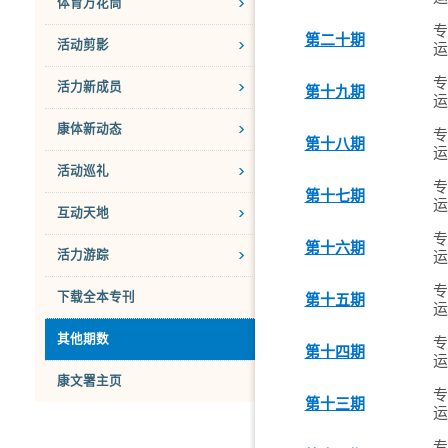
体育万花筒
专
第二十期
活动剪影
运
专
活力新成员
第十九期
运
康体新动态
专
第十八期
运
活动巡礼
专
第十七期
运
互动天地
专
第十六期
活力游踪
运
专
下载全本专刊
第十五期
运
其他期数
专
第十四期
运
康文署主页
专
第十三期
运
专