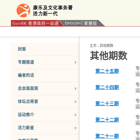
GovHK 香港政府一站通
繁體版
ENGLISH
按“Tab”进入菜单
主页
其他期数
>
封面
其他期数
专题报道
专
第二十五期
运
编者的话
专
第二十四期
总会面面观
运
专
体坛点将录
第二十三期
运
运动推介
专
第二十二期
运
活力新星
专
第二十一期
运