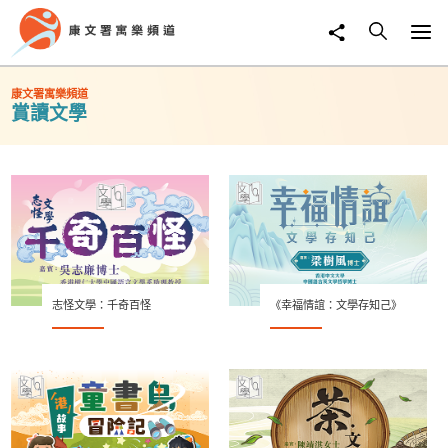
康文署寓樂頻道
賞讀文學
志怪文學：千奇百怪
《幸福情誼：文學存知己》