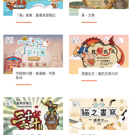
「港」故事：童書島冒險記
茶‧文學
字遊旅行團：香港篇—字遊
見龍在文：龍的文學爪印
長洲