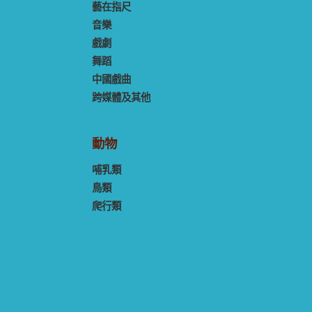
藝在指尺
音樂
戲劇
舞蹈
中國戲曲
跨媒體及其他
動物
哺乳類
鳥類
爬行類