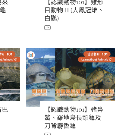
馬來
【認識動物101】雞形
龜
目動物 II (大鳳冠雉、
白鷴)
古巴
【認識動物101】豬鼻
鱉、羅地島長頸龜及
刀背麝香龜