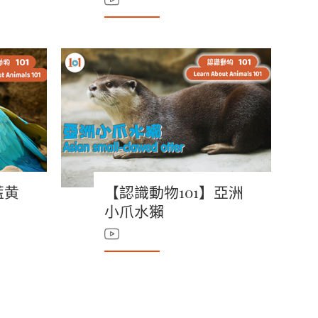
藍黄
【認識動物101】亞洲
小爪水獺