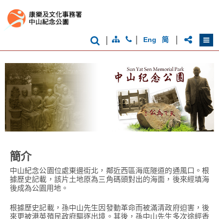
香
|
|
|
Eng
简
港
品
牌
形
象
-
亞
洲
國
際
都
會
簡介
中山紀念公園位處東邊街北，鄰近西區海底隧道的通風口。根
據歷史記載，該片土地原為三角碼頭對出的海面，後來經填海
後成為公園用地。
根據歷史記載，孫中山先生因發動革命而被滿清政府迫害，後
來更被港英殖民政府驅逐出境。其後，孫中山先生多次途經香