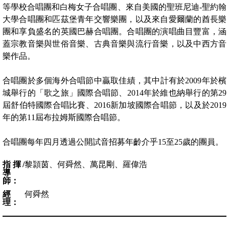
等學校合唱團和白梅女子合唱團、來自美國的聖班尼迪-聖約翰
大學合唱團和匹茲堡青年交響樂團，以及來自愛爾蘭的酋長樂
團和享負盛名的英國巴赫合唱團。合唱團的演唱曲目豐富，涵
蓋宗教音樂與世俗音樂、古典音樂與流行音樂，以及中西方音
樂作品。
合唱團於多個海外合唱節中贏取佳績，其中計有於2009年於檳
城舉行的「歌之旅」國際合唱節、2014年於維也納舉行的第29
屆舒伯特國際合唱比賽、2016新加坡國際合唱節，以及於2019
年的第11屆布拉姆斯國際合唱節。
合唱團每年四月透過公開試音招募年齡介乎15至25歲的團員。
指揮/
黎頴茵、何舜然、萬昆剛、羅偉浩
導
師：
經
何舜然
理：