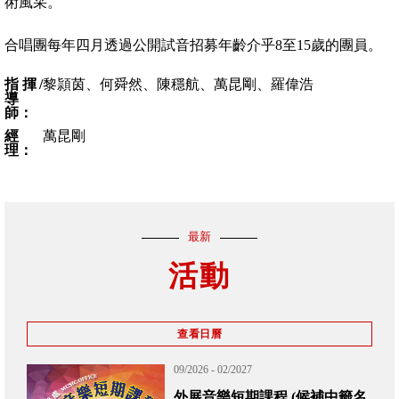
術風采。
合唱團每年四月透過公開試音招募年齡介乎8至15歲的團員。
指揮/
黎頴茵、何舜然、陳穩航、萬昆剛、羅偉浩
導
師：
經
萬昆剛
理：
最新
活動
查看日曆
09/2026 - 02/2027
外展音樂短期課程 (候補中籤名